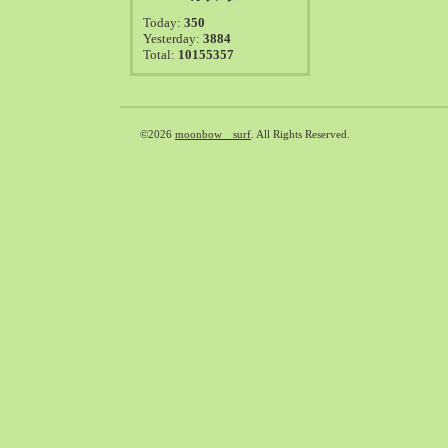
2021-08（38）
Today:
350
2021-07（41）
Yesterday:
3884
Total:
10155357
2021-06（39）
2021-05（50）
2021-04（50）
2021-03（54）
©2026
moonbow surf
. All Rights Reserved.
2021-02（47）
2021-01（69）
2020-12（51）
2020-11（47）
2020-10（50）
2020-09（39）
2020-08（36）
2020-07（46）
2020-06（50）
2020-05（6）
2020-04（26）
2020-03（29）