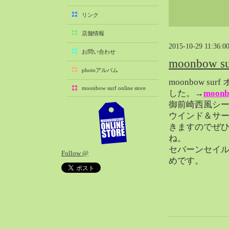
2025-11（29）
リンク
2025-10（22）
店舗情報
2025-09（25）
2015-10-29 11:36:0
2025-08（29）
お問い合わせ
moonbow
2025-07（21）
photoアルバム
2025-06（27）
moonbow s
moonbow surf online store
2025-05（27）
した。→
moon
御前崎西風シ
2025-04（21）
ウインド＆サ
2025-03（28）
きますのでぜ
2025-02（41）
ね。
2025-01（37）
セバーンセイルw
Follow @
2024-12（54）
めです。
2024-11（28）
2024-10（29）
2024-09（29）
2024-08（27）
2024-07（34）