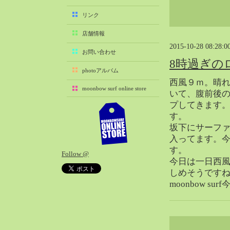
2025-11（29）
リンク
2025-10（22）
店舗情報
2025-09（25）
2015-10-28 08:28:0
2025-08（29）
お問い合わせ
8時過ぎの
2025-07（21）
photoアルバム
2025-06（27）
西風９ｍ。晴
moonbow surf online store
2025-05（27）
いて、腹前後
プしてきます
2025-04（21）
す。
2025-03（28）
坂下にサーファ
2025-02（41）
入ってます。
2025-01（37）
す。
Follow @
2024-12（54）
今日は一日西
2024-11（28）
しめそうです
moonbow s
2024-10（29）
2024-09（29）
2024-08（27）
2024-07（34）