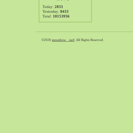
2021-08（38）
Today:
2833
2021-07（41）
Yesterday:
8433
Total:
10153956
2021-06（39）
2021-05（50）
2021-04（50）
2021-03（54）
©2026
moonbow surf
. All Rights Reserved.
2021-02（47）
2021-01（69）
2020-12（51）
2020-11（47）
2020-10（50）
2020-09（39）
2020-08（36）
2020-07（46）
2020-06（50）
2020-05（6）
2020-04（26）
2020-03（29）