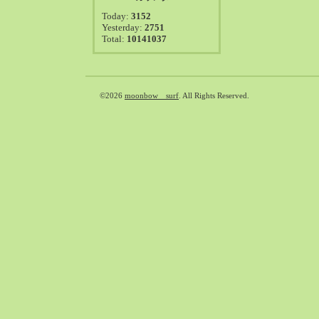
2021-08（38）
Today:
3152
2021-07（41）
Yesterday:
2751
Total:
10141037
2021-06（39）
2021-05（50）
2021-04（50）
2021-03（54）
©2026
moonbow surf
. All Rights Reserved.
2021-02（47）
2021-01（69）
2020-12（51）
2020-11（47）
2020-10（50）
2020-09（39）
2020-08（36）
2020-07（46）
2020-06（50）
2020-05（6）
2020-04（26）
2020-03（29）