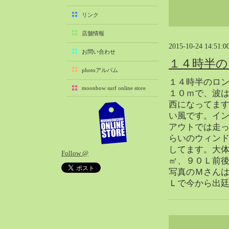
2025-11（29）
リンク
2025-10（22）
店舗情報
2025-09（25）
2015-10-24 14:51:0
2025-08（29）
お問い合わせ
１４時半の
2025-07（21）
photoアルバム
2025-06（27）
１４時半のロ
moonbow surf online store
2025-05（27）
１０ｍで、波
西になってま
2025-04（21）
い風です。イ
2025-03（28）
アウトでは走
2025-02（41）
らいのウィン
2025-01（37）
してます。大
Follow @
2024-12（54）
㎡、９０Ｌ前
2024-11（28）
写真のＭさん
Ｌで今から出
2024-10（29）
2024-09（29）
2024-08（27）
2024-07（34）