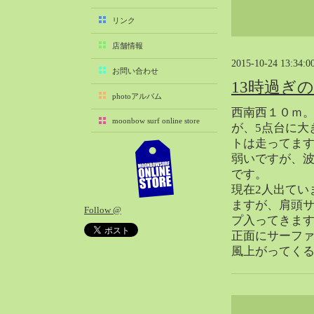
2025-11（29）
リンク
2025-10（22）
店舗情報
2025-09（25）
2015-10-24 13:34:0
2025-08（29）
お問い合わせ
13時過ぎ
2025-07（21）
photoアルバム
2025-06（27）
西南西１０ｍ
moonbow surf online store
2025-05（27）
が、5点台に大
トは走ってま
2025-04（21）
弱いですが、
2025-03（28）
です。
2025-02（41）
現在2人出てい
2025-01（37）
ますが、肩頭
Follow @
2024-12（54）
プ入ってきま
2024-11（28）
正面にサーファ
風上がってく
2024-10（29）
2024-09（29）
2024-08（27）
2024-07（34）