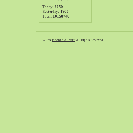
2021-08（38）
Today:
8050
2021-07（41）
Yesterday:
4805
Total:
10150740
2021-06（39）
2021-05（50）
2021-04（50）
2021-03（54）
©2026
moonbow surf
. All Rights Reserved.
2021-02（47）
2021-01（69）
2020-12（51）
2020-11（47）
2020-10（50）
2020-09（39）
2020-08（36）
2020-07（46）
2020-06（50）
2020-05（6）
2020-04（26）
2020-03（29）