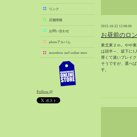
2025-11（29）
リンク
2025-10（22）
店舗情報
2025-09（25）
2015-10-22 12:06:00
2025-08（29）
お問い合わせ
お昼前のロ
2025-07（21）
photoアルバム
東北東２ｍ。やや東
2025-06（27）
は頭半～、坂下に1
moonbow surf online store
2025-05（27）
厚くて速いブレイク
2025-04（21）
そうですが、選べば
す。
2025-03（28）
2025-02（41）
2025-01（37）
Follow @
2024-12（54）
2024-11（28）
2024-10（29）
2024-09（29）
2024-08（27）
2024-07（34）