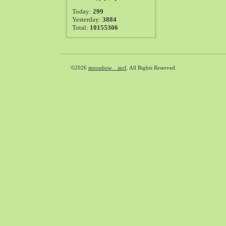
2021-08（38）
Today:
299
2021-07（41）
Yesterday:
3884
Total:
10155306
2021-06（39）
2021-05（50）
2021-04（50）
2021-03（54）
©2026
moonbow surf
. All Rights Reserved.
2021-02（47）
2021-01（69）
2020-12（51）
2020-11（47）
2020-10（50）
2020-09（39）
2020-08（36）
2020-07（46）
2020-06（50）
2020-05（6）
2020-04（26）
2020-03（29）