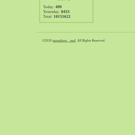
2021-08（38）
Today:
499
2021-07（41）
Yesterday:
8433
Total:
10151622
2021-06（39）
2021-05（50）
2021-04（50）
2021-03（54）
©2026
moonbow surf
. All Rights Reserved.
2021-02（47）
2021-01（69）
2020-12（51）
2020-11（47）
2020-10（50）
2020-09（39）
2020-08（36）
2020-07（46）
2020-06（50）
2020-05（6）
2020-04（26）
2020-03（29）