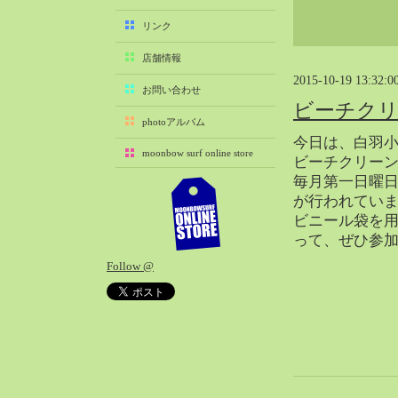
2025-11（29）
リンク
2025-10（22）
店舗情報
2025-09（25）
2015-10-19 13:32:0
2025-08（29）
お問い合わせ
ビーチク
2025-07（21）
photoアルバム
2025-06（27）
今日は、白羽小
moonbow surf online store
2025-05（27）
ビーチクリー
毎月第一日曜日
2025-04（21）
が行われてい
2025-03（28）
ビニール袋を
2025-02（41）
って、ぜひ参
2025-01（37）
Follow @
2024-12（54）
2024-11（28）
2024-10（29）
2024-09（29）
2024-08（27）
2024-07（34）