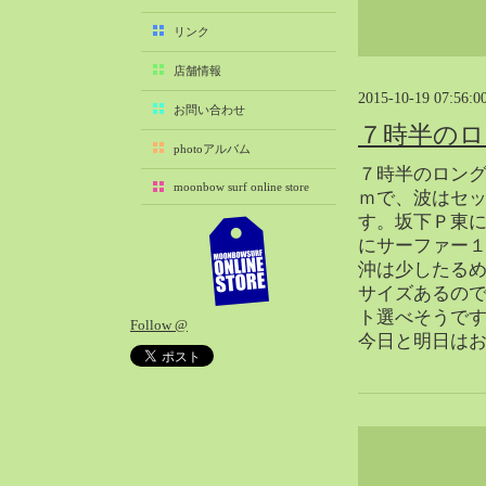
2025-11（29）
リンク
2025-10（22）
店舗情報
2025-09（25）
2015-10-19 07:56:0
2025-08（29）
お問い合わせ
７時半のロ
2025-07（21）
photoアルバム
2025-06（27）
７時半のロン
moonbow surf online store
2025-05（27）
ｍで、波はセ
す。坂下Ｐ東
2025-04（21）
にサーファー
2025-03（28）
沖は少したる
2025-02（41）
サイズあるの
2025-01（37）
ト選べそうで
Follow @
2024-12（54）
今日と明日は
2024-11（28）
2024-10（29）
2024-09（29）
2024-08（27）
2024-07（34）