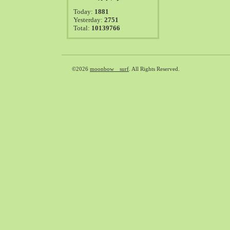
2021-08（38）
Today:
1881
2021-07（41）
Yesterday:
2751
Total:
10139766
2021-06（39）
2021-05（50）
2021-04（50）
2021-03（54）
©2026
moonbow surf
. All Rights Reserved.
2021-02（47）
2021-01（69）
2020-12（51）
2020-11（47）
2020-10（50）
2020-09（39）
2020-08（36）
2020-07（46）
2020-06（50）
2020-05（6）
2020-04（26）
2020-03（29）