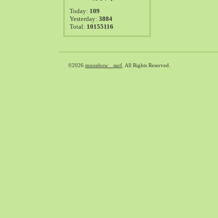
2021-08（38）
Today:
109
2021-07（41）
Yesterday:
3884
Total:
10155116
2021-06（39）
2021-05（50）
2021-04（50）
2021-03（54）
©2026
moonbow surf
. All Rights Reserved.
2021-02（47）
2021-01（69）
2020-12（51）
2020-11（47）
2020-10（50）
2020-09（39）
2020-08（36）
2020-07（46）
2020-06（50）
2020-05（6）
2020-04（26）
2020-03（29）