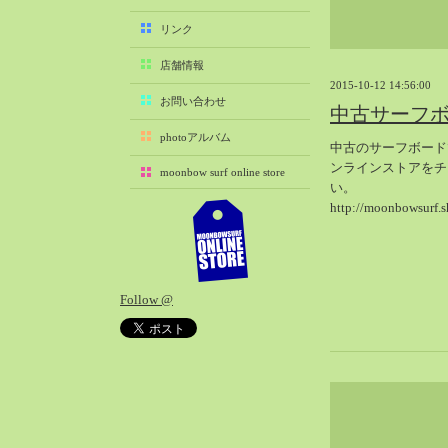
2025-11（29）
リンク
2025-10（22）
店舗情報
2025-09（25）
2015-10-12 14:56:00
2025-08（29）
お問い合わせ
中古サーフ
2025-07（21）
photoアルバム
中古のサーフボード
2025-06（27）
ンラインストアをチ
moonbow surf online store
2025-05（27）
い。
2025-04（21）
http://moonbowsurf.s
2025-03（28）
2025-02（41）
2025-01（37）
Follow @
2024-12（54）
2024-11（28）
2024-10（29）
2024-09（29）
2024-08（27）
2024-07（34）