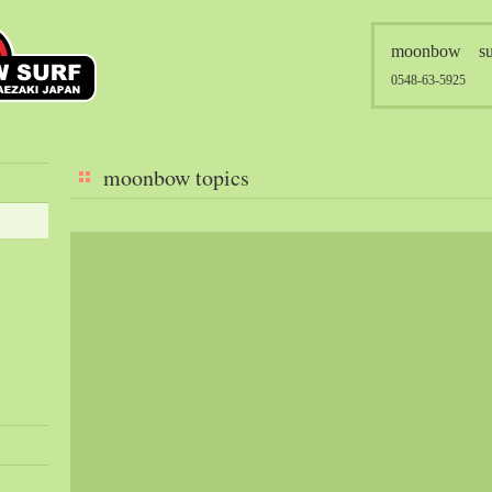
moonbow su
0548-63-5925
moonbow topics